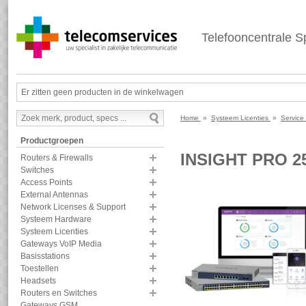
Telefooncentrale Sp
Er zitten geen producten in de winkelwagen
Home
»
Systeem Licenties
»
Service
Productgroepen
INSIGHT PRO 2
Routers & Firewalls
Switches
Access Points
External Antennas
Network Licenses & Support
Systeem Hardware
Systeem Licenties
Gateways VoIP Media
Basisstations
Toestellen
Headsets
Routers en Switches
Gateways GSM