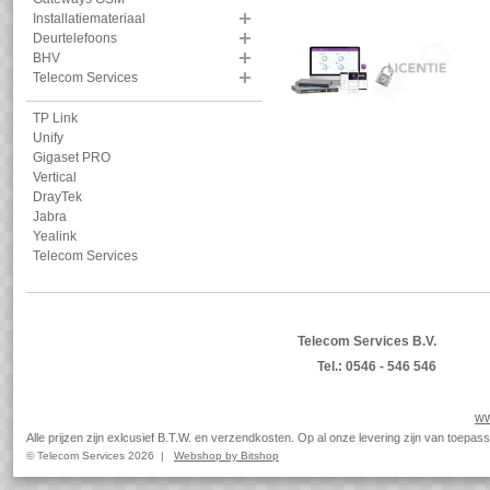
Installatiemateriaal
Deurtelefoons
BHV
Telecom Services
TP Link
Unify
Gigaset PRO
Vertical
DrayTek
Jabra
Yealink
Telecom Services
Telecom Services B.V.
Tel.: 0546 - 546 546
ww
Alle prijzen zijn exlcusief B.T.W. en verzendkosten. Op al onze levering zijn van toep
© Telecom Services 2026 |
Webshop by Bitshop