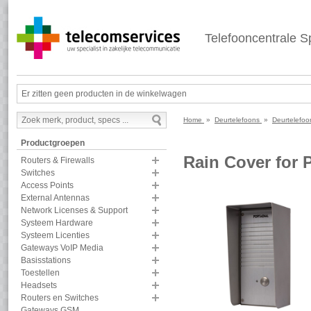
Telefooncentrale Sp
Er zitten geen producten in de winkelwagen
Home
»
Deurtelefoons
»
Deurtelefoo
Productgroepen
Rain Cover for 
Routers & Firewalls
Switches
Access Points
External Antennas
Network Licenses & Support
Systeem Hardware
Systeem Licenties
Gateways VoIP Media
Basisstations
Toestellen
Headsets
Routers en Switches
Gateways GSM