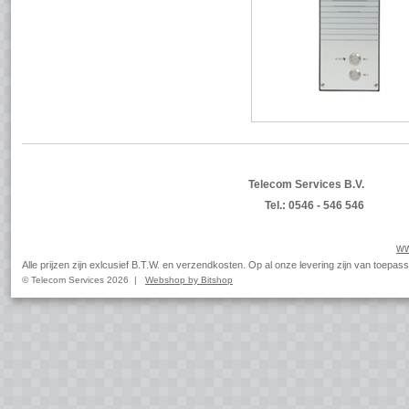
Telecom Services B.V.
Tel.: 0546 - 546 546
ww
Alle prijzen zijn exlcusief B.T.W. en verzendkosten. Op al onze levering zijn van toep
© Telecom Services 2026 |
Webshop by Bitshop