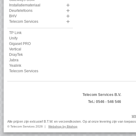
Installatiemateriaal
Deurtelefoons
BHV
Telecom Services
TP Link
Unify
Gigaset PRO
Vertical
DrayTek
Jabra
Yealink
Telecom Services
Telecom Services B.V.
Tel.: 0546 - 546 546
ww
Alle prijzen zijn exlcusief B.T.W. en verzendkosten. Op al onze levering zijn van toep
© Telecom Services 2026 |
Webshop by Bitshop