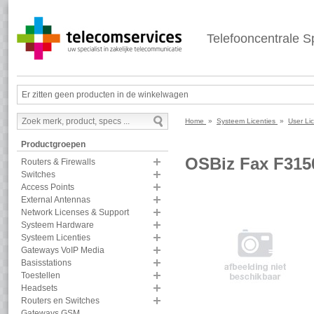
Telefooncentrale Sp
Er zitten geen producten in de winkelwagen
Home
»
Systeem Licenties
»
User Li
Productgroepen
OSBiz Fax F315
Routers & Firewalls
Switches
Access Points
External Antennas
Network Licenses & Support
Systeem Hardware
Systeem Licenties
Gateways VoIP Media
Basisstations
Toestellen
Headsets
Routers en Switches
Gateways GSM