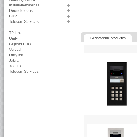
Installatiemateriaal
Deurtelefoons
BHV
Telecom Services
TP Link
Gerelateerde producten
Unify
Gigaset PRO
Vertical
DrayTek
Jabra
Yealink
Telecom Services