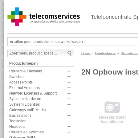
Telefooncentrale Sp
Er zitten geen producten in de winkelwagen
Home
»
Deurtelefoons
»
Deurtelefoo
Productgroepen
2N Opbouw insta
Routers & Firewalls
Switches
Access Points
External Antennas
Network Licenses & Support
Systeem Hardware
Systeem Licenties
Gateways VoIP Media
Basisstations
Toestellen
Headsets
Routers en Switches
Gateways GSM