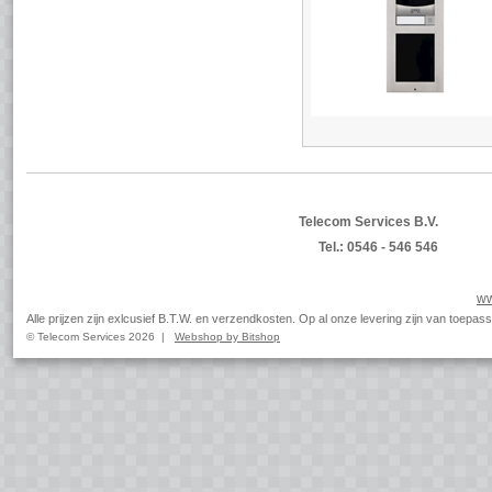
Telecom Services B.V.
Tel.: 0546 - 546 546
ww
Alle prijzen zijn exlcusief B.T.W. en verzendkosten. Op al onze levering zijn van toep
© Telecom Services 2026 |
Webshop by Bitshop