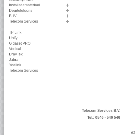
Installatiemateriaal
Deurtelefoons
BHV
Telecom Services
TP Link
Unify
Gigaset PRO
Vertical
DrayTek
Jabra
Yealink
Telecom Services
Telecom Services B.V.
Tel.: 0546 - 546 546
ww