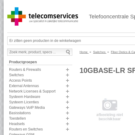
Telefooncentrale Sp
Er zitten geen producten in de winkelwagen
Home
»
Switches
»
Fiber Optics & C
Productgroepen
10GBASE-LR S
Routers & Firewalls
Switches
Access Points
External Antennas
Network Licenses & Support
Systeem Hardware
Systeem Licenties
Gateways VoIP Media
Basisstations
Toestellen
Headsets
Routers en Switches
Gateways GSM