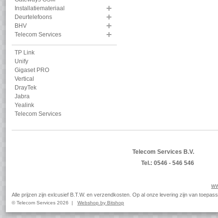
Installatiemateriaal
Deurtelefoons
BHV
Telecom Services
TP Link
Unify
Gigaset PRO
Vertical
DrayTek
Jabra
Yealink
Telecom Services
Telecom Services B.V.
Tel.: 0546 - 546 546
ww
Alle prijzen zijn exlcusief B.T.W. en verzendkosten. Op al onze levering zijn van toep
© Telecom Services 2026 |
Webshop by Bitshop