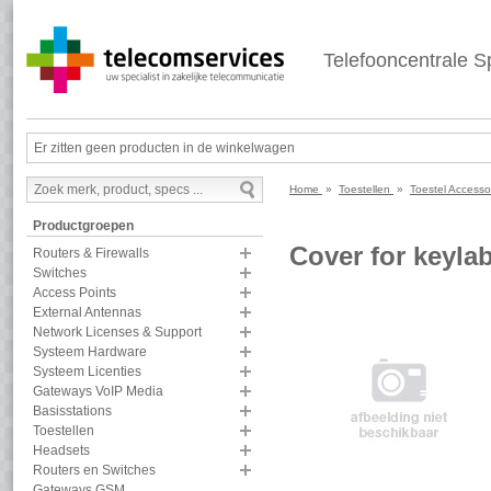
Telefooncentrale Sp
Er zitten geen producten in de winkelwagen
Home
»
Toestellen
»
Toestel Accesso
Productgroepen
Cover for keyla
Routers & Firewalls
Switches
Access Points
External Antennas
Network Licenses & Support
Systeem Hardware
Systeem Licenties
Gateways VoIP Media
Basisstations
Toestellen
Headsets
Routers en Switches
Gateways GSM