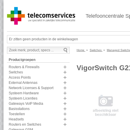
Telefooncentrale Sp
Er zitten geen producten in de winkelwagen
Home
»
Switches
»
Managed Switch
Productgroepen
VigorSwitch G21
Routers & Firewalls
Switches
Access Points
External Antennas
Network Licenses & Support
Systeem Hardware
Systeem Licenties
Gateways VoIP Media
Basisstations
Toestellen
Headsets
Routers en Switches
Gateways GSM