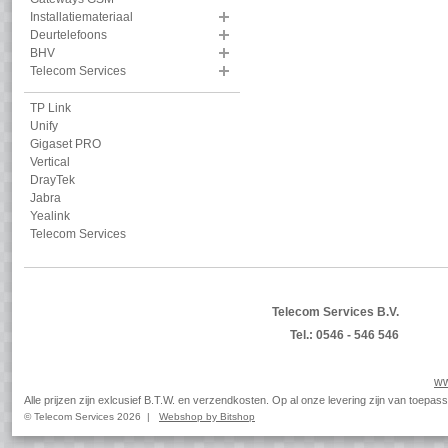
Installatiemateriaal
Deurtelefoons
BHV
Telecom Services
TP Link
Unify
Gigaset PRO
Vertical
DrayTek
Jabra
Yealink
Telecom Services
Telecom Services B.V.
Tel.: 0546 - 546 546
ww
Alle prijzen zijn exlcusief B.T.W. en verzendkosten. Op al onze levering zijn van toep
© Telecom Services 2026 |
Webshop by Bitshop