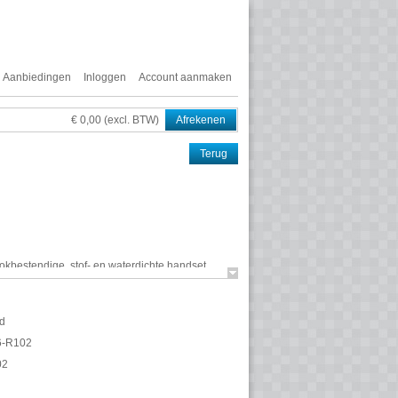
Aanbiedingen
Inloggen
Account aanmaken
€ 0,00 (excl. BTW)
Afrekenen
Terug
okbestendige, stof- en waterdichte handset
ssortiment. Of het nu gaat om schokken door
s ontworpen om beschermd te zijn tegen de meeste
n is het toestel ook uitgerust met een rubberen
d
gsmiddelen.
6-R102
02
 volgens IP65