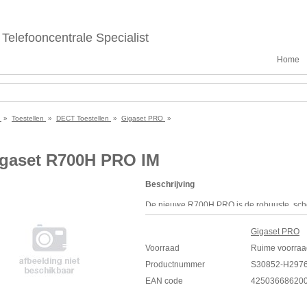
Telefooncentrale Specialist
Home
e
»
Toestellen
»
DECT Toestellen
»
Gigaset PRO
»
gaset R700H PRO IM
Beschrijving
De nieuwe R700H
PRO
is de robuuste, sch
volgens IP65 in het Gigaset Professional-a
vallen, waterstralen of stof, de handset i
Gigaset PRO
externe invloeden. Naast deze eigenschappe
Voorraad
Ruime voorraa
oppervlak dat bestand is tegen ontsmettin
Productnummer
S30852-H297
specificaties
EAN code
42503668620
Schokbestendig, stofdicht en waterdicht
Antislip rubberen oppervlak