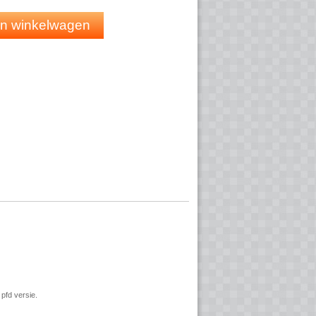
 in winkelwagen
pfd versie.