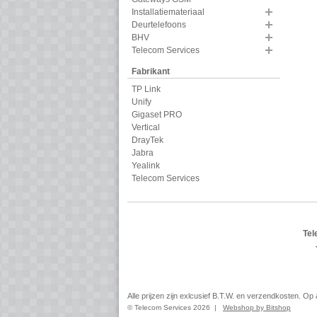
Installatiemateriaal
Deurtelefoons
BHV
Telecom Services
Fabrikant
TP Link
Unify
Gigaset PRO
Vertical
DrayTek
Jabra
Yealink
Telecom Services
Tel
Alle prijzen zijn exlcusief B.T.W. en verzendkosten. O
© Telecom Services 2026 |
Webshop by Bitshop