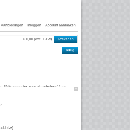
Aanbiedingen
Inloggen
Account aanmaken
€ 0,00 (excl. BTW)
Afrekenen
Terug
rse
SMA
connector; voor alle wireless Vigor
ad
xcl.btw
)