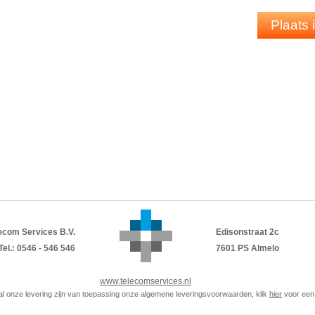
Plaats
ecom Services B.V.
Edisonstraat 2c
Tel.: 0546 - 546 546
7601 PS Almelo
www.telecomservices.nl
p al onze levering zijn van toepassing onze algemene leveringsvoorwaarden, klik
hier
voor een 