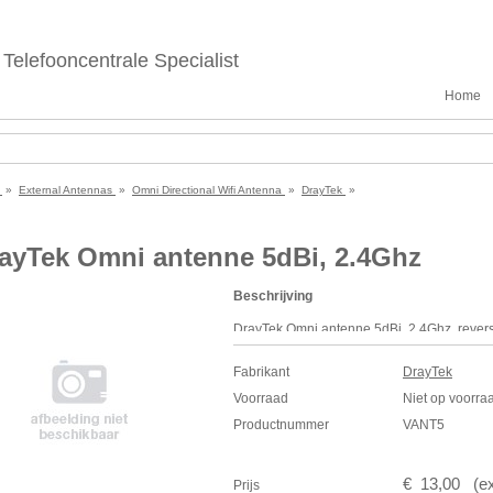
Telefooncentrale Specialist
Home
e
»
External Antennas
»
Omni Directional Wifi Antenna
»
DrayTek
»
ayTek Omni antenne 5dBi, 2.4Ghz
Beschrijving
DrayTek Omni antenne 5dBi, 2.4Ghz, reve
modellen.
Fabrikant
DrayTek
Specificaties
Voorraad
Niet op voorra
2.4 Ghz
5 dBi
Productnummer
VANT5
€
13
,
00
(
e
Prijs