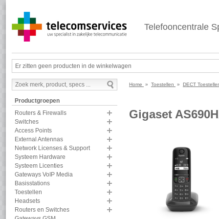
Telefooncentrale Sp
Er zitten geen producten in de winkelwagen
Home
»
Toestellen
»
DECT Toestell
Productgroepen
Gigaset AS690
Routers & Firewalls
Switches
Access Points
External Antennas
Network Licenses & Support
Systeem Hardware
Systeem Licenties
Gateways VoIP Media
Basisstations
Toestellen
Headsets
Routers en Switches
Gateways GSM