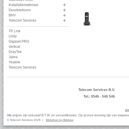
Installatiemateriaal
Deurtelefoons
BHV
Telecom Services
TP Link
Unify
Gigaset PRO
Vertical
DrayTek
Jabra
Yealink
Telecom Services
Telecom Services B.V.
Tel.: 0546 - 546 546
ww
Alle prijzen zijn exlcusief B.T.W. en verzendkosten. Op al onze levering zijn van toep
© Telecom Services 2026 |
Webshop by Bitshop