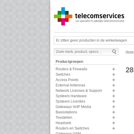
Er zitten geen producten in de winkelwagen
Hom
Productgroepen
2
Routers & Firewalls
Switches
Access Points
External Antennas
Network Licenses & Support
Systeem Hardware
Systeem Licenties
Gateways VoIP Media
Basisstations
Toestellen
Headsets
Routers en Switches
Gateways GSM