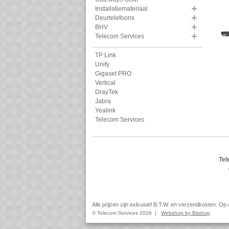
Installatiemateriaal
Deurtelefoons
BHV
Telecom Services
TP Link
Unify
Gigaset PRO
Vertical
DrayTek
Jabra
Yealink
Telecom Services
Tel
Alle prijzen zijn exlcusief B.T.W. en verzendkosten. O
© Telecom Services 2026 |
Webshop by Bitshop