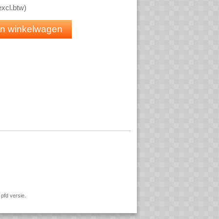
aar met 1 jaar Insight abonnement inbegrepen
excl.btw
)
 in winkelwagen
190W
0Hz
pfd versie.