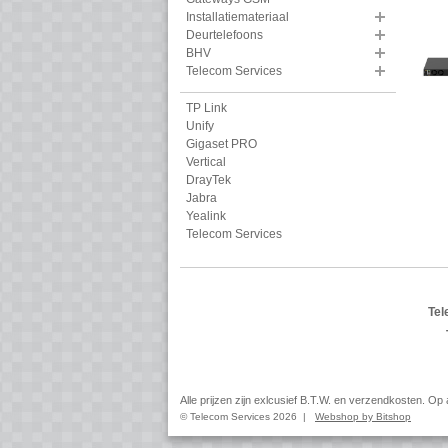
Installatiemateriaal
Deurtelefoons
BHV
Telecom Services
TP Link
Unify
Gigaset PRO
Vertical
DrayTek
Jabra
Yealink
Telecom Services
Tel
Alle prijzen zijn exlcusief B.T.W. en verzendkosten. O
© Telecom Services 2026 |
Webshop by Bitshop