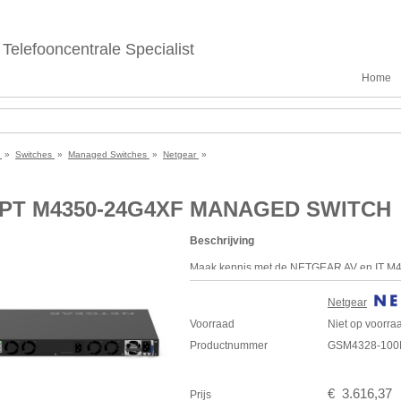
Telefooncentrale Specialist
Home
e
»
Switches
»
Managed Switches
»
Netgear
»
8PT M4350-24G4XF MANAGED SWITCH
Beschrijving
Maak kennis met de
NETGEAR
AV en IT M4
audio/video over IP met speciale service 
van de
Netgear
de M4250 AV Line verpakt in meer enterpr
Voorraad
Niet op voorra
grotere fabrics met 25G en 100G uplinks. D
Productnummer
GSM4328-10
gebruikersinterface
interface en Engage™ Controller bevatten v
belangrijke audio-, video- en verlichtingspr
€
3.616
,
37
Prijs