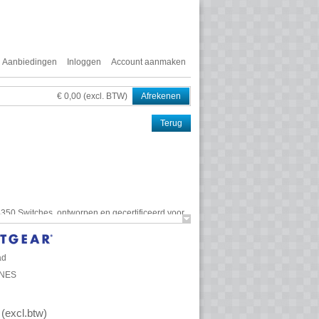
Aanbiedingen
Inloggen
Account aanmaken
€ 0,00 (excl. BTW)
Afrekenen
Terug
350 Switches, ontworpen en gecertificeerd voor
en ondersteuning. De M4350 biedt alle eenvoud
ise-class hardware met redundante voedingen en
ad
e revolutionaire
NETGEAR
AV-
0NES
ooraf geconfigureerde profielen voor alle
otocollen.
(
excl.btw
)