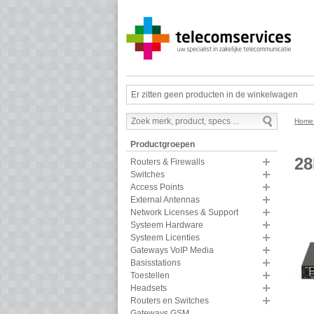
Er zitten geen producten in de winkelwagen
Hom
Productgroepen
2
Routers & Firewalls
Switches
Access Points
External Antennas
Network Licenses & Support
Systeem Hardware
Systeem Licenties
Gateways VoIP Media
Basisstations
Toestellen
Headsets
Routers en Switches
Gateways GSM