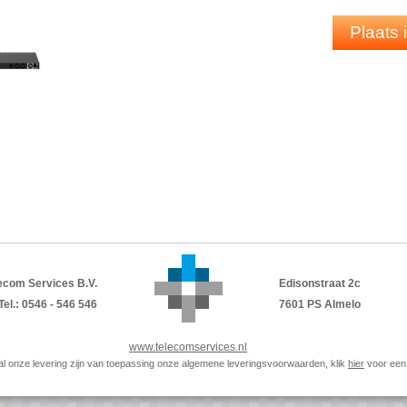
Specificaties
Primaire poortsnelheid 1 Gigabit
Plaats
Aantal poorten 24 × 1G PoE+, 4 × 10G
PoE-poorten / budget
24 PoE+ (30W/poort), 648W Basis, t
IGMP
-ondersteuning
Verbeterde (
NETGEAR
IGMP
Plus™)
Jumbo frame-ondersteuning Ja, tot 12k
AVB
-ondersteuning Ja, inbegrepen
Akoestiek Stille modus 33dB@25ºC
Stroomverbruik
Met PoE: 792,1W/2701,06Btu/hr
Zonder PoE: 80W/251,2Btu/hr
Stand-by zonder poortverbinding: 3
Compatibele
PSU
-modellen
APS350Wv1
ecom Services B.V.
Edisonstraat 2c
APS600Wv2
Tel.: 0546 - 546 546
7601 PS Almelo
APS920Wv1
APS2000Wv1
www.telecomservices.nl
Inhoud verpakking
p al onze levering zijn van toepassing onze algemene leveringsvoorwaarden, klik
hier
voor een 
Switch
Voedingskabel
USB
-C naar
USB
-A 2.0 console cable