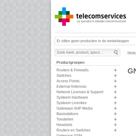
Er zitten geen producten in de winkelwagen
Hom
Productgroepen
GN
Routers & Firewalls
Switches
Access Points
External Antennas
Network Licenses & Support
Systeem Hardware
Systeem Licenties
Gateways VoIP Media
Basisstations
Toestellen
Headsets
Routers en Switches
Gateways GSM