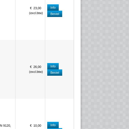
Info
€
23
,
00
(
excl.btw
)
Bestel
Info
€
26
,
00
(
excl.btw
)
Bestel
Info
GN 9120,
€
10
,
00