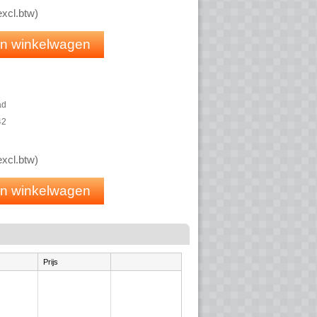
excl.btw
)
 in winkelwagen
ad
42
excl.btw
)
 in winkelwagen
Prijs