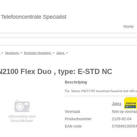
Telefooncentrale Specialist
Home
e
»
Headsets
»
Bedrade Headsets
»
Jabra
»
2100 Flex Duo , type: E-STD NC
Beschrijving
De Jabra GN2100 headset bewijst dat stijl
het contact center of op kantoor. De Jabr
canceling microfoontechnologie, duurzaamheid
Jabra
kiezen, allemaal in een lichtgewicht, gewe
Voorraad
Niet op voorra
Specificaties
Productnummer
2129-82-04
Sluit aan op je bureautelefoon met QD (
EAN code
57069910005
Flexibel 3-in-1 ontwerp voor draagstijl 
Ook voorzien van een Noise Canceling 