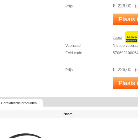
omgevingsgeluid te elimineren.
€
226
,
00
(
Prijs
Inhoud van de verpakking
Garantiekaart
Plaats
Waarschuwingskaart
Snelstartgids
Headset
Jabra
Etui
Voorraad
Niet op voorra
PDF
DATASHEET
EAN code
57069910005
€
226
,
00
(
Prijs
Plaats
Gerelateerde producten
Naam