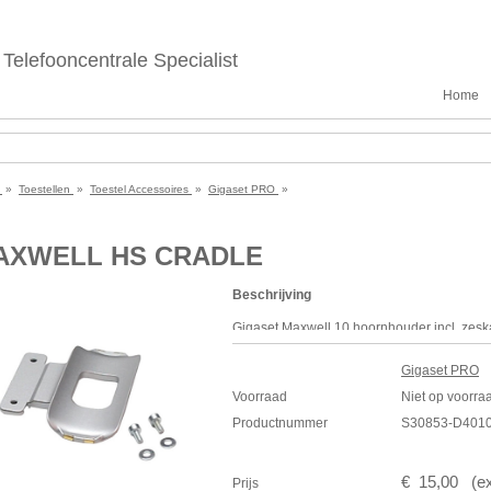
Telefooncentrale Specialist
Home
e
»
Toestellen
»
Toestel Accessoires
»
Gigaset PRO
»
AXWELL HS CRADLE
Beschrijving
Gigaset Maxwell 10 hoornhouder incl. zesk
Voor bedrade en draadloze
DECT
Maxwell 
Gigaset PRO
Voorraad
Niet op voorra
Productnummer
S30853-D4010
€
15
,
00
(
e
Prijs