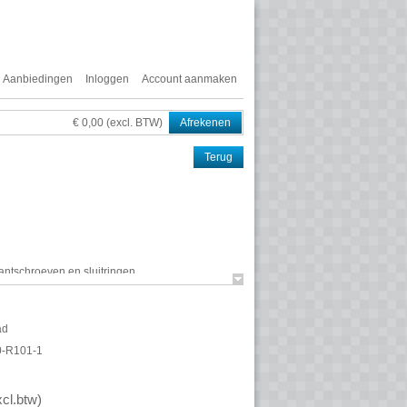
Aanbiedingen
Inloggen
Account aanmaken
€ 0,00 (excl. BTW)
Afrekenen
Terug
antschroeven en sluitringen.
10 handsets.
ad
-R101-1
xcl.btw
)