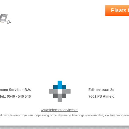
Plaats
ecom Services B.V.
Edisonstraat 2c
Tel.: 0546 - 546 546
7601 PS Almelo
www.telecomservices.nl
p al onze levering zijn van toepassing onze algemene leveringsvoorwaarden, klik
hier
voor een 