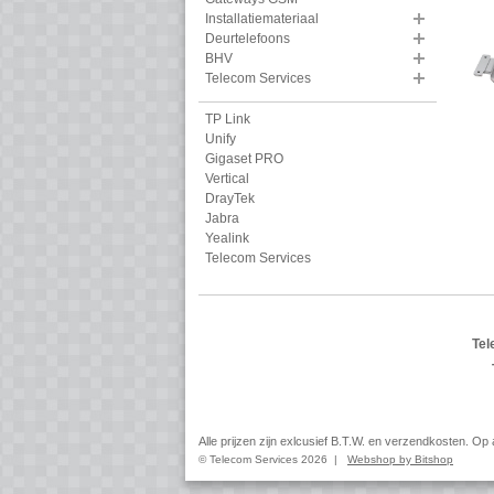
Installatiemateriaal
Deurtelefoons
BHV
Telecom Services
TP Link
Unify
Gigaset PRO
Vertical
DrayTek
Jabra
Yealink
Telecom Services
Tel
Alle prijzen zijn exlcusief B.T.W. en verzendkosten. O
© Telecom Services 2026 |
Webshop by Bitshop