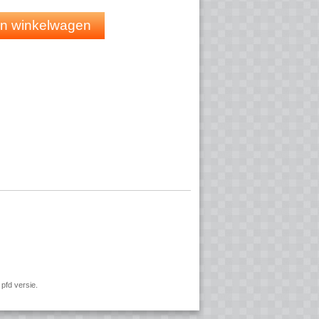
 in winkelwagen
pfd versie.