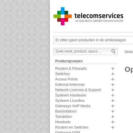
Er zitten geen producten in de winkelwagen
Hom
Productgroepen
Op
Routers & Firewalls
Switches
Access Points
External Antennas
Network Licenses & Support
Systeem Hardware
Systeem Licenties
Gateways VoIP Media
Basisstations
Toestellen
Headsets
Routers en Switches
Gateways GSM