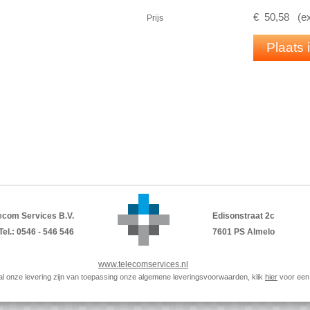
1 F31505-K158-D159 OpenScape Business
€
50
,
58
(
e
Prijs
Plaats
ecom Services B.V.
Edisonstraat 2c
Tel.: 0546 - 546 546
7601 PS Almelo
www.telecomservices.nl
p al onze levering zijn van toepassing onze algemene leveringsvoorwaarden, klik
hier
voor een 