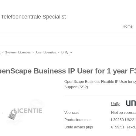
Telefooncentrale Specialist
Home
e
»
Systeem Licenties
»
User Licenties
»
Unify
»
enScape Business IP User for 1 year 
OpenScape Business Flexible IP User for s
Support (
SSP
)
User license for activating the
TDM
phones o
system telephones for external connections.
Unify
UC functions (e.g., VoiceMail, Smart UC, UC
Voorraad
Niet op voorra
Can only be activated together with L302
Productnummer
L30250-U622-
combination of user licenses for 1, 3 and 5
Bruto advies prijs
€
59
,
51
(
excl
consisting of: