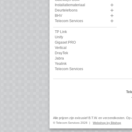
Installatiemateriaal
Deurtelefoons
BHV
Telecom Services
TP Link
Unify
Gigaset PRO
Vertical
DrayTek
Jabra
Yealink
Telecom Services
Tel
Alle prijzen zijn exlcusief B.T.W. en verzendkosten. O
© Telecom Services 2026 |
Webshop by Bitshop