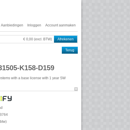
Aanbiedingen
Inloggen
Account aanmaken
€ 0,00 (excl. BTW)
Afrekenen
Terug
F31505-K158-D159
ystems with a base license with 1 year SW
r IP telephony functions of the
HFA
or
SIP
 Additional licenses are necessary for activating
 Suite).
ad
50-U622-B762 or L30250-U622-B763. A
B764
 year SW support base is not possible
.btw
)