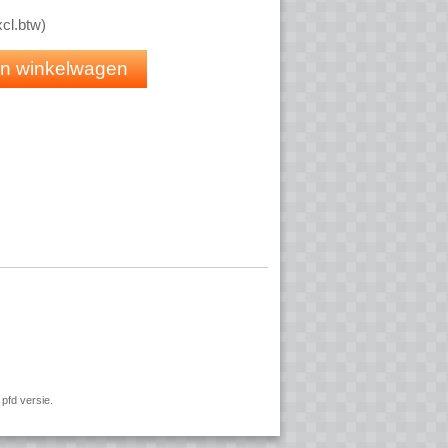
 IP User 1y
SSP
xcl.btw
)
 in winkelwagen
pfd versie.