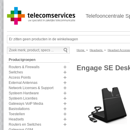
Telefooncentrale Sp
Er zitten geen producten in de winkelwagen
Home
»
Headsets
»
Headset Access
Productgroepen
Engage SE Desk
Routers & Firewalls
Switches
Access Points
External Antennas
Network Licenses & Support
Systeem Hardware
Systeem Licenties
Gateways VoIP Media
Basisstations
Toestellen
Headsets
Routers en Switches
Gateways GSM