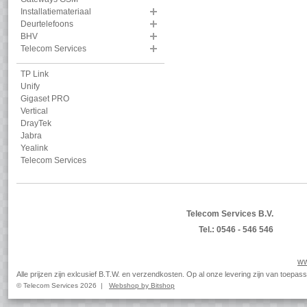
Installatiemateriaal
Deurtelefoons
BHV
Telecom Services
TP Link
Unify
Gigaset PRO
Vertical
DrayTek
Jabra
Yealink
Telecom Services
Telecom Services B.V.
Tel.: 0546 - 546 546
ww
Alle prijzen zijn exlcusief B.T.W. en verzendkosten. Op al onze levering zijn van toep
© Telecom Services 2026 |
Webshop by Bitshop