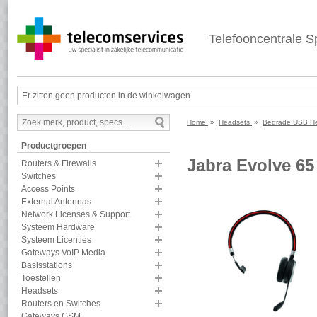
Telefooncentrale Sp
Er zitten geen producten in de winkelwagen
Home
»
Headsets
»
Bedrade USB H
Productgroepen
Jabra Evolve 6
Routers & Firewalls
Switches
Access Points
External Antennas
Network Licenses & Support
Systeem Hardware
Systeem Licenties
Gateways VoIP Media
Basisstations
Toestellen
Headsets
Routers en Switches
Gateways GSM