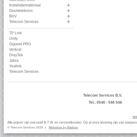
Installatiemateriaal
Deurtelefoons
BHV
Telecom Services
TP Link
Unify
Gigaset PRO
Vertical
DrayTek
Jabra
Yealink
Telecom Services
Telecom Services B.V.
Tel.: 0546 - 546 546
ww
Alle prijzen zijn exlcusief B.T.W. en verzendkosten. Op al onze levering zijn van toep
© Telecom Services 2026 |
Webshop by Bitshop