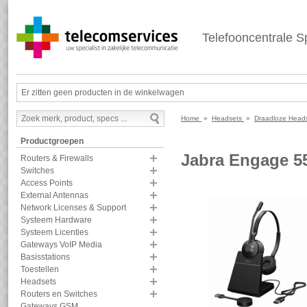
Telefooncentrale Sp
Er zitten geen producten in de winkelwagen
Home
»
Headsets
»
Draadloze Hea
Productgroepen
Jabra Engage 5
Routers & Firewalls
Switches
Access Points
External Antennas
Network Licenses & Support
Systeem Hardware
Systeem Licenties
Gateways VoIP Media
Basisstations
Toestellen
Headsets
Routers en Switches
Gateways GSM