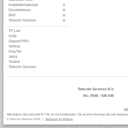
Installatiemateriaal
Deurtelefoons
BHV
Telecom Services
TP Link
Unify
Gigaset PRO
Vertical
DrayTek
Jabra
Yealink
Telecom Services
Telecom Services B.V.
Tel.: 0546 - 546 546
ww
Alle prijzen zijn exlcusief B.T.W. en verzendkosten. Op al onze levering zijn van toep
© Telecom Services 2026 |
Webshop by Bitshop