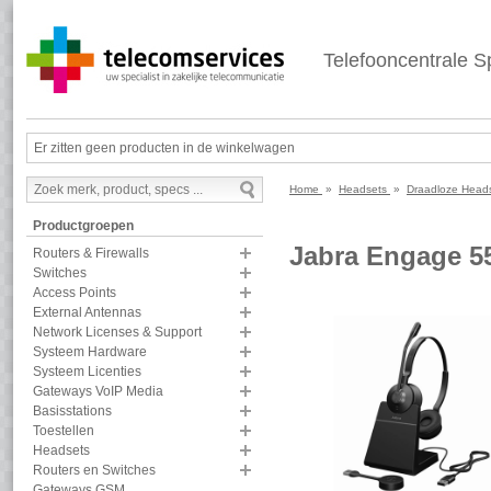
Telefooncentrale Sp
Er zitten geen producten in de winkelwagen
Home
»
Headsets
»
Draadloze Hea
Productgroepen
Jabra Engage 5
Routers & Firewalls
Switches
Access Points
External Antennas
Network Licenses & Support
Systeem Hardware
Systeem Licenties
Gateways VoIP Media
Basisstations
Toestellen
Headsets
Routers en Switches
Gateways GSM