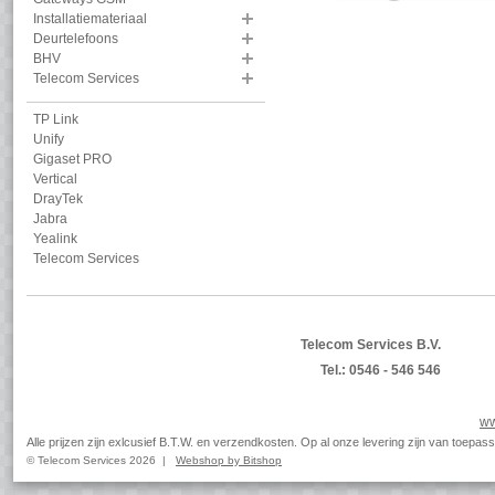
Installatiemateriaal
Deurtelefoons
BHV
Telecom Services
TP Link
Unify
Gigaset PRO
Vertical
DrayTek
Jabra
Yealink
Telecom Services
Telecom Services B.V.
Tel.: 0546 - 546 546
ww
Alle prijzen zijn exlcusief B.T.W. en verzendkosten. Op al onze levering zijn van toep
© Telecom Services 2026 |
Webshop by Bitshop