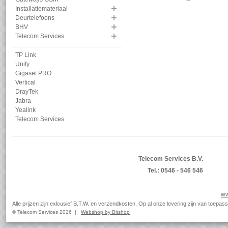
Installatiemateriaal
Deurtelefoons
BHV
Telecom Services
TP Link
Unify
Gigaset PRO
Vertical
DrayTek
Jabra
Yealink
Telecom Services
Telecom Services B.V.
Tel.: 0546 - 546 546
ww
Alle prijzen zijn exlcusief B.T.W. en verzendkosten. Op al onze levering zijn van toep
© Telecom Services 2026 |
Webshop by Bitshop