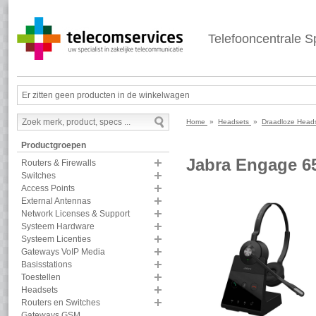
Telefooncentrale Sp
Er zitten geen producten in de winkelwagen
Home
»
Headsets
»
Draadloze Hea
Productgroepen
Jabra Engage 6
Routers & Firewalls
Switches
Access Points
External Antennas
Network Licenses & Support
Systeem Hardware
Systeem Licenties
Gateways VoIP Media
Basisstations
Toestellen
Headsets
Routers en Switches
Gateways GSM