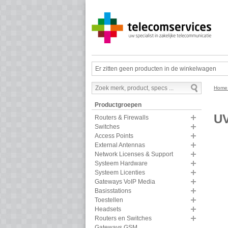
Er zitten geen producten in de winkelwagen
Hom
Productgroepen
U
Routers & Firewalls
Switches
Access Points
External Antennas
Network Licenses & Support
Systeem Hardware
Systeem Licenties
Gateways VoIP Media
Basisstations
Toestellen
Headsets
Routers en Switches
Gateways GSM