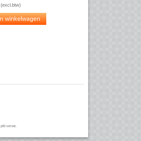
(
excl.btw
)
 in winkelwagen
ndel)
pfd versie.