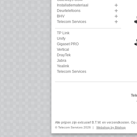
Installatiemateriaal
Deurtelefoons
BHV
Telecom Services
TP Link
Unify
Gigaset PRO
Vertical
DrayTek
Jabra
Yealink
Telecom Services
Tel
Alle prijzen zijn exlcusief B.T.W. en verzendkosten. O
© Telecom Services 2026 |
Webshop by Bitshop