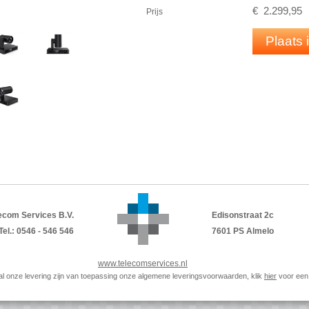
4 K -20xPTZ
€
2.299
,
95
Prijs
Autoframing
Speaker tracking
Plaats
Presenter tracking
Dual camera system
Inhoud verpakking
UVC86-camera
VCR20-afstandsbediening
Voedingsadapter
Wandbeugel en accessoires
USB
-kabel van 7 m (2,5 m voor
ZVC
-bu
PDF
DATASHEET
ecom Services B.V.
Edisonstraat 2c
Tel.: 0546 - 546 546
7601 PS Almelo
www.telecomservices.nl
p al onze levering zijn van toepassing onze algemene leveringsvoorwaarden, klik
hier
voor een 