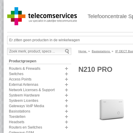
Telefooncentrale Sp
Er zitten geen producten in de winkelwagen
Home
»
Basisstations
»
IP DECT Bas
Productgroepen
N210 PRO
Routers & Firewalls
Switches
Access Points
External Antennas
Network Licenses & Support
Systeem Hardware
Systeem Licenties
Gateways VoIP Media
Basisstations
Toestellen
Headsets
Routers en Switches
Gateways GSM