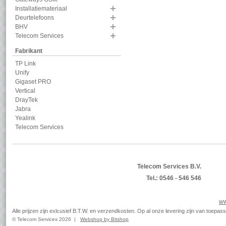
Installatiemateriaal
Deurtelefoons
BHV
Telecom Services
Fabrikant
TP Link
Unify
Gigaset PRO
Vertical
DrayTek
Jabra
Yealink
Telecom Services
Telecom Services B.V.
Tel.: 0546 - 546 546
ww
Alle prijzen zijn exlcusief B.T.W. en verzendkosten. Op al onze levering zijn van toep
© Telecom Services 2026 |
Webshop by Bitshop