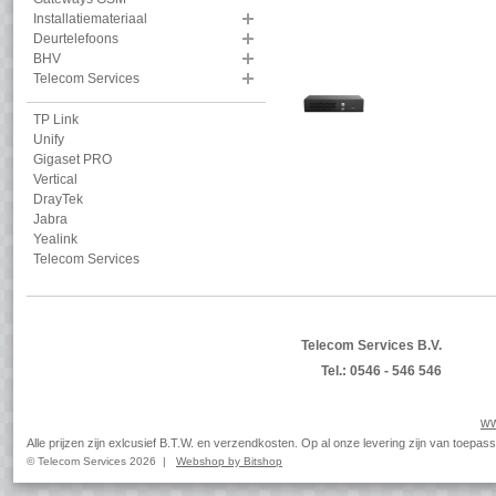
Installatiemateriaal
Deurtelefoons
BHV
Telecom Services
TP Link
Unify
Gigaset PRO
Vertical
DrayTek
Jabra
Yealink
Telecom Services
Telecom Services B.V.
Tel.: 0546 - 546 546
ww
Alle prijzen zijn exlcusief B.T.W. en verzendkosten. Op al onze levering zijn van toep
© Telecom Services 2026 |
Webshop by Bitshop