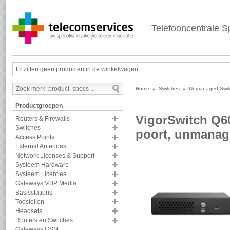
Telefooncentrale Sp
Er zitten geen producten in de winkelwagen
Home
»
Switches
»
Unmanaged Swi
Productgroepen
VigorSwitch Q60
Routers & Firewalls
Switches
poort, unmanag
Access Points
External Antennas
Network Licenses & Support
Systeem Hardware
Systeem Licenties
Gateways VoIP Media
Basisstations
Toestellen
Headsets
Routers en Switches
Gateways GSM