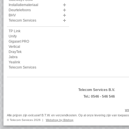
Installatiemateriaal
Deurtelefoons
BHV
Telecom Services
TP Link
Unify
Gigaset PRO
Vertical
DrayTek
Jabra
Yealink
Telecom Services
Telecom Services B.V.
Tel.: 0546 - 546 546
ww
Alle prijzen zijn exlcusief B.T.W. en verzendkosten. Op al onze levering zijn van toep
© Telecom Services 2026 |
Webshop by Bitshop