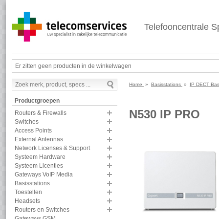
Telefooncentrale Sp
Er zitten geen producten in de winkelwagen
Home
»
Basisstations
»
IP DECT Bas
Productgroepen
N530 IP PRO
Routers & Firewalls
Switches
Access Points
External Antennas
Network Licenses & Support
Systeem Hardware
Systeem Licenties
Gateways VoIP Media
Basisstations
Toestellen
Headsets
Routers en Switches
Gateways GSM