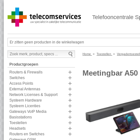
Telefooncentrale Sp
Er zitten geen producten in de winkelwagen
Home
»
Toestellen
»
Vergadertoeste
Productgroepen
Meetingbar A50 
Routers & Firewalls
Switches
Access Points
External Antennas
Network Licenses & Support
Systeem Hardware
Systeem Licenties
Gateways VoIP Media
Basisstations
Toestellen
Headsets
Routers en Switches
Gateways GSM