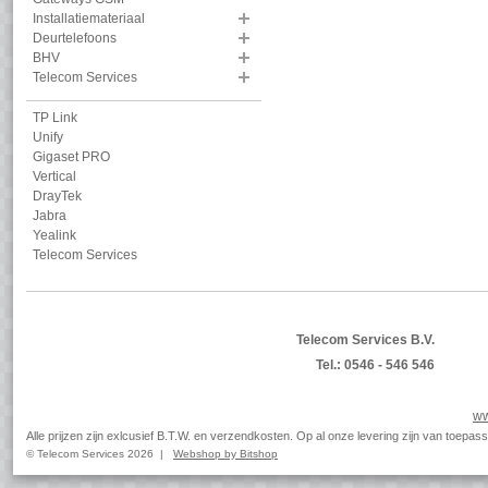
Installatiemateriaal
Deurtelefoons
BHV
Telecom Services
TP Link
Unify
Gigaset PRO
Vertical
DrayTek
Jabra
Yealink
Telecom Services
Telecom Services B.V.
Tel.: 0546 - 546 546
ww
Alle prijzen zijn exlcusief B.T.W. en verzendkosten. Op al onze levering zijn van toep
© Telecom Services 2026 |
Webshop by Bitshop