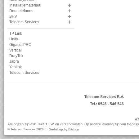
Installatiemateriaal
Deurtelefoons
BHV
Telecom Services
TP Link
Unify
Gigaset PRO
Vertical
DrayTek
Jabra
Yealink
Telecom Services
Telecom Services B.V.
Tel.: 0546 - 546 546
ww
Alle prijzen zijn exlcusief B.T.W. en verzendkosten. Op al onze levering zijn van toep
© Telecom Services 2026 |
Webshop by Bitshop