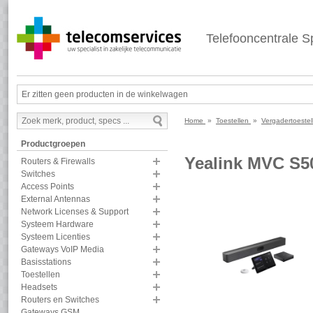
Telefooncentrale Sp
Er zitten geen producten in de winkelwagen
Home
»
Toestellen
»
Vergadertoeste
Productgroepen
Yealink MVC S5
Routers & Firewalls
Switches
Access Points
External Antennas
Network Licenses & Support
Systeem Hardware
Systeem Licenties
Gateways VoIP Media
Basisstations
Toestellen
Headsets
Routers en Switches
Gateways GSM