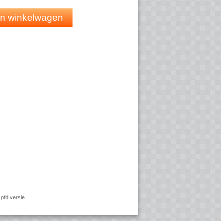
ijke spraak
 in winkelwagen
me, call)
t Teams, Zoom, etc.)
eid
pfd versie.