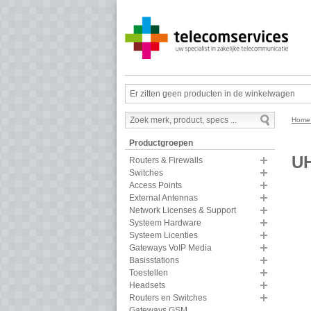
Er zitten geen producten in de winkelwagen
Hom
Productgroepen
UH
Routers & Firewalls
Switches
Access Points
External Antennas
Network Licenses & Support
Systeem Hardware
Systeem Licenties
Gateways VoIP Media
Basisstations
Toestellen
Headsets
Routers en Switches
Gateways GSM