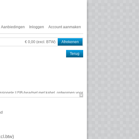
Aanbiedingen
Inloggen
Account aanmaken
€ 0,00 (excl. BTW)
Afrekenen
Terug
ssionele
USB
-headset met kabel, ontworpen voor
ange gesprekken. Deze uitvoering is mono (één
. Dankzij de
USB
-C kabel met
USB
-A adapter
ogelijkheden voor diverse apparaten.
ad
cl.btw
)