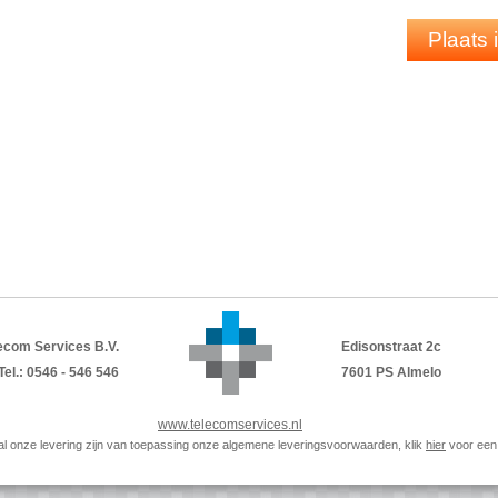
Speaker: HD-audio, breedband
Microfoon: Noise Cancelling voor duidel
Plaats
Bediening: Inline call control (mute, volu
Compatibiliteit: UC-platformen (Microsof
Draagstijl: Over-het-hoofd, mono
Kabel: Versterkte kabel voor duurzaamh
Inhoud van de verpakking
Yealink UH42 SE Mono UC headset
USB
-C kabel met
USB
-A adapter
Quick Start Guide
PDF
DATASHEET
ecom Services B.V.
Edisonstraat 2c
Tel.: 0546 - 546 546
7601 PS Almelo
www.telecomservices.nl
p al onze levering zijn van toepassing onze algemene leveringsvoorwaarden, klik
hier
voor een 