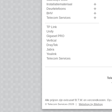
Installatiemateriaal
Deurtelefoons
BHV
Telecom Services
TP Link
Unify
Gigaset PRO
Vertical
DrayTek
Jabra
Yealink
Telecom Services
Tel
Alle prijzen zijn exlcusief B.T.W. en verzendkosten. O
© Telecom Services 2026 |
Webshop by Bitshop