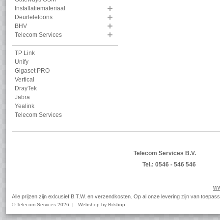
Installatiemateriaal
Deurtelefoons
BHV
Telecom Services
TP Link
Unify
Gigaset PRO
Vertical
DrayTek
Jabra
Yealink
Telecom Services
Telecom Services B.V.
Tel.: 0546 - 546 546
ww
Alle prijzen zijn exlcusief B.T.W. en verzendkosten. Op al onze levering zijn van toep
© Telecom Services 2026 |
Webshop by Bitshop