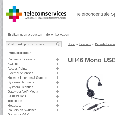
Telefooncentrale Sp
Er zitten geen producten in de winkelwagen
Home
»
Headsets
»
Bedrade Heads
Productgroepen
UH46 Mono USB
Routers & Firewalls
Switches
Access Points
External Antennas
Network Licenses & Support
Systeem Hardware
Systeem Licenties
Gateways VoIP Media
Basisstations
Toestellen
Headsets
Routers en Switches
Gateways GSM