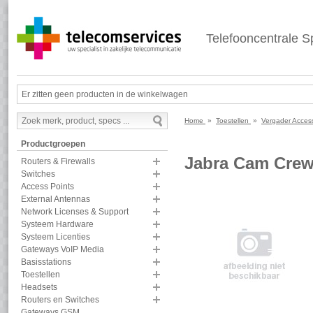
Telefooncentrale Sp
Er zitten geen producten in de winkelwagen
Home
»
Toestellen
»
Vergader Acces
Productgroepen
Jabra Cam Cre
Routers & Firewalls
Switches
Access Points
External Antennas
Network Licenses & Support
Systeem Hardware
Systeem Licenties
Gateways VoIP Media
Basisstations
Toestellen
Headsets
Routers en Switches
Gateways GSM