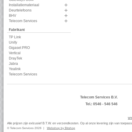
Installatiemateriaal
Deurtelefoons
BHV
Telecom Services
Fabrikant
TP Link
Unify
Gigaset PRO
Vertical
DrayTek
Jabra
Yealink
Telecom Services
Telecom Services B.V.
Tel.: 0546 - 546 546
ww
Alle prijzen zijn exlcusief B.T.W. en verzendkosten. Op al onze levering zijn van toep
© Telecom Services 2026 |
Webshop by Bitshop