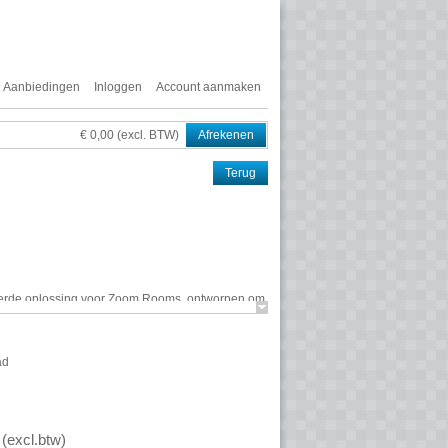
Aanbiedingen
Inloggen
Account aanmaken
€ 0,00 (excl. BTW)
Afrekenen
Terug
rde oplossing voor Zoom Rooms, ontworpen om
 voor middelgrote tot grote vergaderruimten.
c, MCore 4, het grootbeeld-aanraakpaneel,
één oplossing voor videosamenwerking en de
ad
erde functies
Microsoft Teams Rooms-integratie
(
excl.btw
)