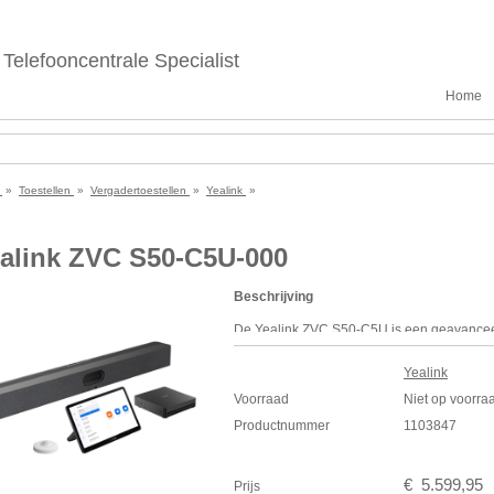
Telefooncentrale Specialist
Home
e
»
Toestellen
»
Vergadertoestellen
»
Yealink
»
alink ZVC S50-C5U-000
Beschrijving
De Yealink
ZVC
S50-C5U is een geavancee
de samenwerking te verbeteren en is ideaal
Deze set omvat de nieuwe generatie mini-p
Yealink
MTouch Plus, de Meetingbar A50 alles-in-
Voorraad
Niet op voorra
intelligente detectiesensor, RoomSensor.
Productnummer
1103847
Specificaties
Ultra HD-beeldkwaliteit en op AI gebase
Naadloze vergaderervaring met native 
€
5.599
,
95
Prijs