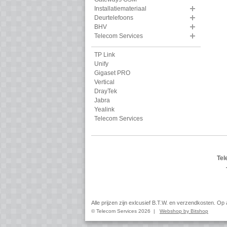
Installatiemateriaal
Deurtelefoons
BHV
Telecom Services
TP Link
Unify
Gigaset PRO
Vertical
DrayTek
Jabra
Yealink
Telecom Services
Tel
Alle prijzen zijn exlcusief B.T.W. en verzendkosten. O
© Telecom Services 2026 |
Webshop by Bitshop