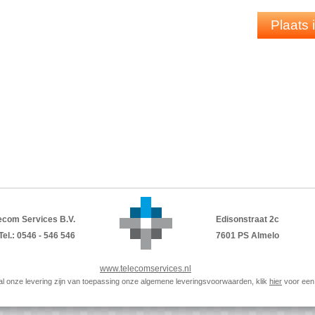
Uitstekende gegevensverwerking
Realtime delen van inhoud voor verbe
Plaats
Eenvoudige implementatie en gebruiksvr
Apparaatbeheer op afstand
PDF
DATASHEET
ecom Services B.V.
Edisonstraat 2c
Tel.: 0546 - 546 546
7601 PS Almelo
www.telecomservices.nl
p al onze levering zijn van toepassing onze algemene leveringsvoorwaarden, klik
hier
voor een 