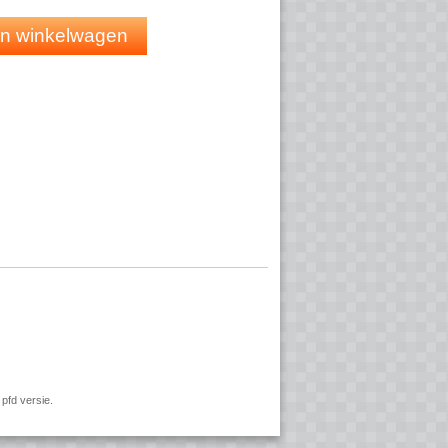
terde samenwerking
 in winkelwagen
iendelijk
pfd versie.