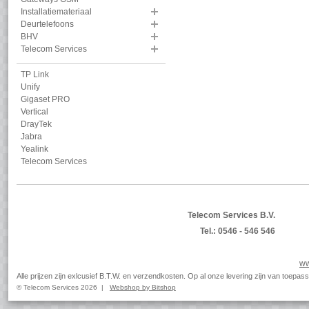
Installatiemateriaal
Deurtelefoons
BHV
Telecom Services
TP Link
Unify
Gigaset PRO
Vertical
DrayTek
Jabra
Yealink
Telecom Services
Telecom Services B.V.
Tel.: 0546 - 546 546
ww
Alle prijzen zijn exlcusief B.T.W. en verzendkosten. Op al onze levering zijn van toep
© Telecom Services 2026 |
Webshop by Bitshop