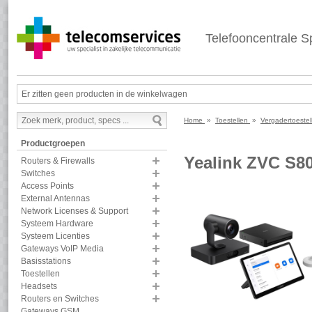
Telefooncentrale Sp
Er zitten geen producten in de winkelwagen
Home
»
Toestellen
»
Vergadertoeste
Productgroepen
Yealink ZVC S8
Routers & Firewalls
Switches
Access Points
External Antennas
Network Licenses & Support
Systeem Hardware
Systeem Licenties
Gateways VoIP Media
Basisstations
Toestellen
Headsets
Routers en Switches
Gateways GSM