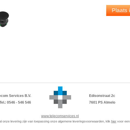
Eenvoudig te vervangen: magnetische b
Strakke uitstraling: past op natuurlijke 
Plaats
ecom Services B.V.
Edisonstraat 2c
Tel.: 0546 - 546 546
7601 PS Almelo
www.telecomservices.nl
p al onze levering zijn van toepassing onze algemene leveringsvoorwaarden, klik
hier
voor een 