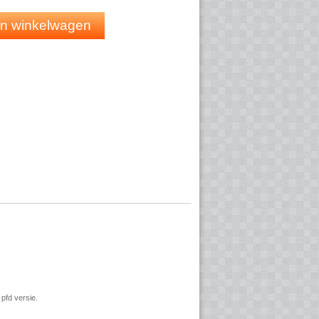
evestiging
wijze in elke zakelijke omgeving
 in winkelwagen
pfd versie.