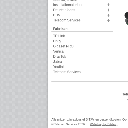
Installatiemateriaal
Deurtelefoons
BHV
Telecom Services
Fabrikant
TP Link
Unify
Gigaset PRO
Vertical
DrayTek
Jabra
Yealink
Telecom Services
Tel
Alle prijzen zijn exlcusief B.T.W. en verzendkosten. O
© Telecom Services 2026 |
Webshop by Bitshop