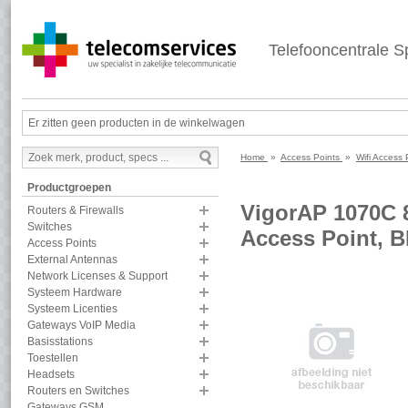
Telefooncentrale Sp
Er zitten geen producten in de winkelwagen
Home
»
Access Points
»
Wifi Access
Productgroepen
VigorAP 1070C 
Routers & Firewalls
Switches
Access Point, 
Access Points
External Antennas
Network Licenses & Support
Systeem Hardware
Systeem Licenties
Gateways VoIP Media
Basisstations
Toestellen
Headsets
Routers en Switches
Gateways GSM