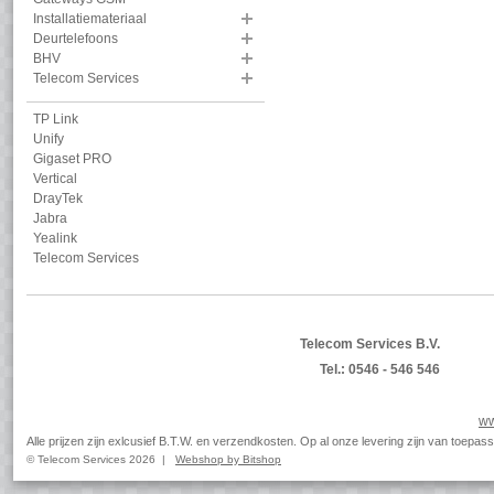
Installatiemateriaal
Deurtelefoons
BHV
Telecom Services
TP Link
Unify
Gigaset PRO
Vertical
DrayTek
Jabra
Yealink
Telecom Services
Telecom Services B.V.
Tel.: 0546 - 546 546
ww
Alle prijzen zijn exlcusief B.T.W. en verzendkosten. Op al onze levering zijn van toep
© Telecom Services 2026 |
Webshop by Bitshop