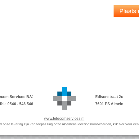
Registratie van maximaal 20
SIP
-accoun
Zero-touch-implementatie en
SRAPS
-c
Plaats
Antibacteriële behuizing (M53)
Lokale en externe telefoonboeken
Draadloze updates (
OTA
)
HD-audio
Intercom
PDF
DATASHEET
ecom Services B.V.
Edisonstraat 2c
Tel.: 0546 - 546 546
7601 PS Almelo
www.telecomservices.nl
p al onze levering zijn van toepassing onze algemene leveringsvoorwaarden, klik
hier
voor een 