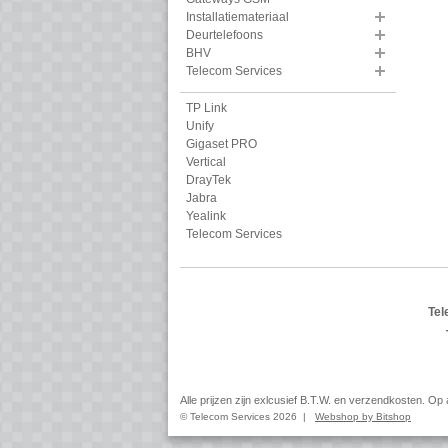
Installatiemateriaal
Deurtelefoons
BHV
Telecom Services
TP Link
Unify
Gigaset PRO
Vertical
DrayTek
Jabra
Yealink
Telecom Services
Tel
Alle prijzen zijn exlcusief B.T.W. en verzendkosten. O
© Telecom Services 2026 |
Webshop by Bitshop