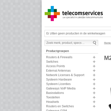
Er zitten geen producten in de winkelwagen
Hom
Productgroepen
M2
Routers & Firewalls
Switches
Access Points
External Antennas
Network Licenses & Support
Systeem Hardware
Systeem Licenties
Gateways VoIP Media
Basisstations
Toestellen
Headsets
Routers en Switches
Gateways GSM