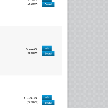
(
excl.btw
)
Bestel
Info
€
110
,
00
(
excl.btw
)
Bestel
Info
€
2.200
,
00
(
excl.btw
)
Bestel