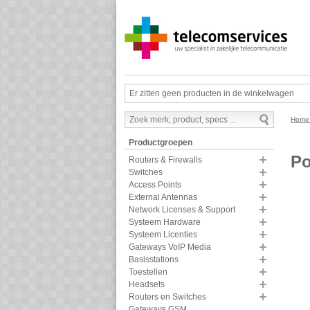
Er zitten geen producten in de winkelwagen
Hom
Productgroepen
Po
Routers & Firewalls
Switches
Access Points
External Antennas
Network Licenses & Support
Systeem Hardware
Systeem Licenties
Gateways VoIP Media
Basisstations
Toestellen
Headsets
Routers en Switches
Gateways GSM