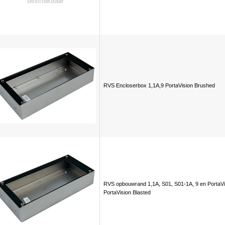
RVS Encloserbox 1,1A,9 PortaVision Brushed
RVS opbouwrand 1,1A, S01, S01-1A, 9 en PortaVi
PortaVision Blasted