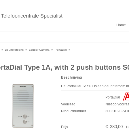
Telefooncentrale Specialist
Home
e
»
Deurtelefoons
»
Zonder Camera
»
PortaDial
»
rtaDial Type 1A, with 2 push buttons S
Beschrijving
De PortaDial 1A S01 is een deurintercom m
Deze deurintercom wordt gebruikt in combin
PortaDial
maken van een aparte interface zijn afsta
Voorraad
Niet op voorra
deurintercom en de interface, ongeacht het
luister-spreekverbinding tot stand brengen 
Productnummer
30031020-SO
alone basis.
*AANWIJZING: dit type deurintercom vereist
€
380
,
00
(
Prijs