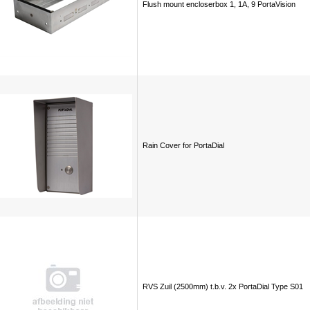
Flush mount encloserbox 1, 1A, 9 PortaVision
Rain Cover for PortaDial
RVS Zuil (2500mm) t.b.v. 2x PortaDial Type S01