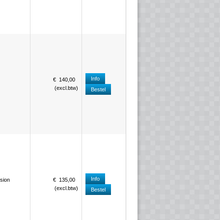
Info
€
140
,
00
(
excl.btw
)
Bestel
Info
sion
€
135
,
00
(
excl.btw
)
Bestel