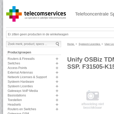
Telefooncentrale Sp
Er zitten geen producten in de winkelwagen
Home
»
Systeem Licenties
»
User Li
Productgroepen
Unify OSBiz TDM
Routers & Firewalls
Switches
SSP. F31505-K1
Access Points
External Antennas
Network Licenses & Support
Systeem Hardware
Systeem Licenties
Gateways VoIP Media
Basisstations
Toestellen
Headsets
Routers en Switches
Gateways GSM