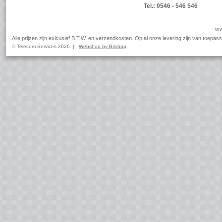
Tel.: 0546 - 546 546
ww
Alle prijzen zijn exlcusief B.T.W. en verzendkosten. Op al onze levering zijn van toep
© Telecom Services 2026 |
Webshop by Bitshop