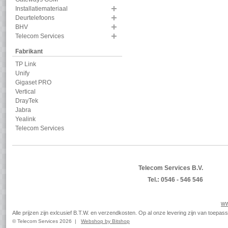
Installatiemateriaal
Deurtelefoons
BHV
Telecom Services
Fabrikant
TP Link
Unify
Gigaset PRO
Vertical
DrayTek
Jabra
Yealink
Telecom Services
Telecom Services B.V.
Tel.: 0546 - 546 546
ww
Alle prijzen zijn exlcusief B.T.W. en verzendkosten. Op al onze levering zijn van toep
© Telecom Services 2026 |
Webshop by Bitshop