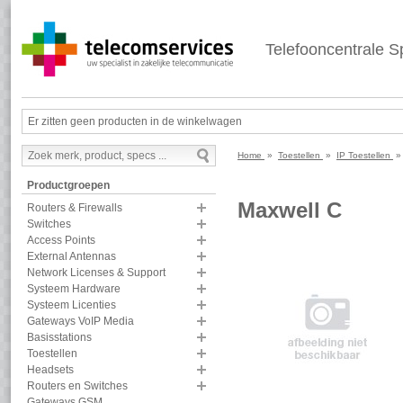
Telefooncentrale Sp
Er zitten geen producten in de winkelwagen
Home
»
Toestellen
»
IP Toestellen
Productgroepen
Maxwell C
Routers & Firewalls
Switches
Access Points
External Antennas
Network Licenses & Support
Systeem Hardware
Systeem Licenties
Gateways VoIP Media
Basisstations
Toestellen
Headsets
Routers en Switches
Gateways GSM