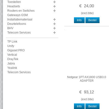
Toestellen
€
24
,
00
Headsets
Routers en Switches
(
excl.btw
)
Gateways GSM
Installatiemateriaal
Info
Bestel
Deurtelefoons
BHV
Telecom Services
TP Link
Unify
Gigaset PRO
Vertical
DrayTek
Jabra
Yealink
Telecom Services
Netgear 1PT AX1800 USB3.0
ADAPTER
€
93
,
12
(
excl.btw
)
Info
Bestel