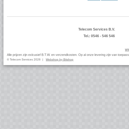
Telecom Services B.V.
Tel.: 0546 - 546 546
ww
Alle prijzen zijn exlcusief B.T.W. en verzendkosten. Op al onze levering zijn van toep
© Telecom Services 2026 |
Webshop by Bitshop