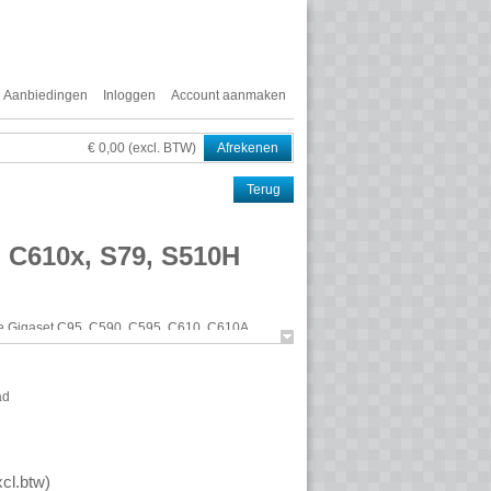
Aanbiedingen
Inloggen
Account aanmaken
€ 0,00 (excl. BTW)
Afrekenen
Terug
, C610x, S79, S510H
de Gigaset C95, C590, C595, C610, C610A,
Prof.
ad
xcl.btw
)