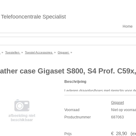
Telefooncentrale Specialist
Home
e
»
Toestellen
»
Toestel Accessoires
»
Gigaset
»
ather case Gigaset S800, S4 Prof. C59x
Beschrijving
Lederen draagtas/hoes met riemclip voor 
C610H, S510H, S79, S790, S795, S800, S4 
Gigaset
Voorraad
Niet op voorra
Productnummer
687063
€
28
,
90
(
e
Prijs