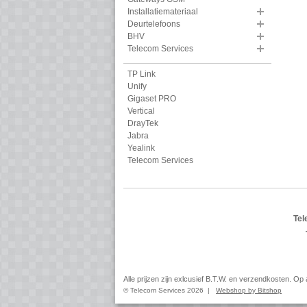
Installatiemateriaal
Deurtelefoons
BHV
Telecom Services
TP Link
Unify
Gigaset PRO
Vertical
DrayTek
Jabra
Yealink
Telecom Services
Tel
Alle prijzen zijn exlcusief B.T.W. en verzendkosten. O
© Telecom Services 2026 |
Webshop by Bitshop