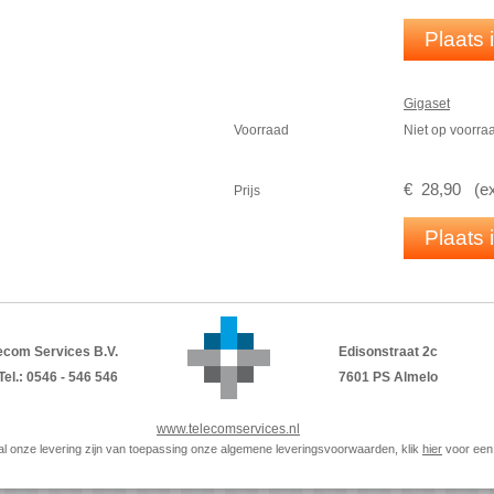
Plaats
Gigaset
Voorraad
Niet op voorra
€
28
,
90
(
e
Prijs
Plaats
ecom Services B.V.
Edisonstraat 2c
Tel.: 0546 - 546 546
7601 PS Almelo
www.telecomservices.nl
p al onze levering zijn van toepassing onze algemene leveringsvoorwaarden, klik
hier
voor een 