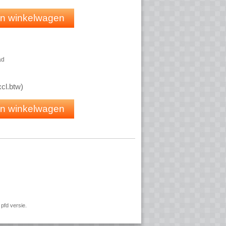
 in winkelwagen
ad
xcl.btw
)
 in winkelwagen
pfd versie.