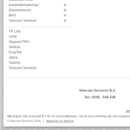
Installatiemateriaal
Deurtelefoons
BHV
Telecom Services
TP Link
Unify
Gigaset PRO
Vertical
DrayTek
Jabra
Yealink
Telecom Services
Telecom Services B.V.
Tel.: 0546 - 546 546
ww
Alle prijzen zijn exlcusief B.T.W. en verzendkosten. Op al onze levering zijn van toep
© Telecom Services 2026 |
Webshop by Bitshop