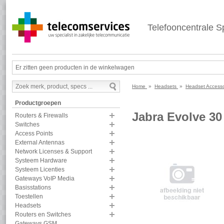
Telefooncentrale Sp
Er zitten geen producten in de winkelwagen
Home
»
Headsets
»
Headset Access
Productgroepen
Jabra Evolve 30
Routers & Firewalls
Switches
Access Points
External Antennas
Network Licenses & Support
Systeem Hardware
Systeem Licenties
Gateways VoIP Media
Basisstations
Toestellen
Headsets
Routers en Switches
Gateways GSM