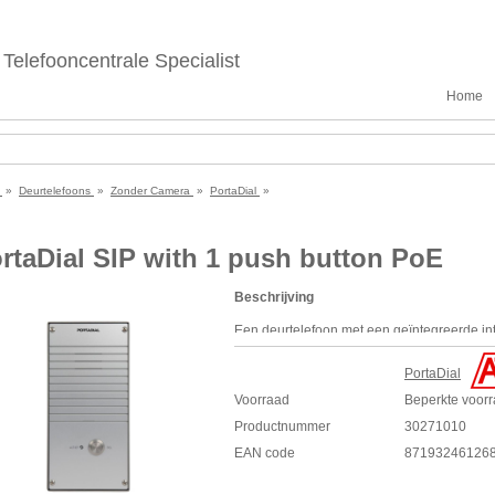
Telefooncentrale Specialist
Home
e
»
Deurtelefoons
»
Zonder Camera
»
PortaDial
»
rtaDial SIP with 1 push button PoE
Beschrijving
Een deurtelefoon met een geïntegreerde int
SIP
direct aan te sluiten op de bestaande 
voorzien van Full Duplex audio.
PortaDial
Voorraad
Beperkte voor
Specificaties
Geen losse Interface nodig
Productnummer
30271010
Ontvangst op elk type toestel
EAN code
87193246126
Eenvoudig te installeren
Full duplex audio