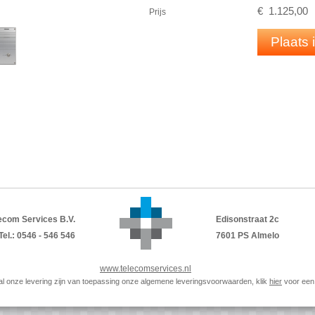
PoE of bijgeleverde adapter
€
1.125
,
00
Prijs
Aansluitingen:
1 x netwerk aansluiting, RJ45
Plaats
1 × 2.1mm DC connector, 5V, 1,2A
1 × 3-voudige printkroonsteen t.b.v.
Afmetingen (B x H x D)
Frontplaat: 109×229×33
Sparingsmaat: 97×195×33
Als de opbouwrand als inbouwbak geb
113,6×233,6×46
PDF
DATASHEET
ecom Services B.V.
Edisonstraat 2c
Tel.: 0546 - 546 546
7601 PS Almelo
www.telecomservices.nl
p al onze levering zijn van toepassing onze algemene leveringsvoorwaarden, klik
hier
voor een 