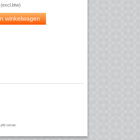
(
excl.btw
)
 in winkelwagen
 deuropener
ruikt wordt, is de sparingsmaat:
pfd versie.