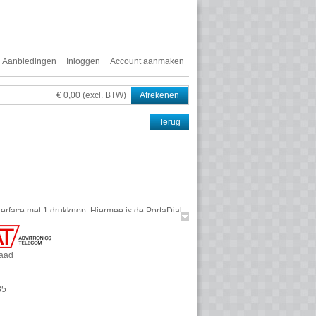
Aanbiedingen
Inloggen
Account aanmaken
€ 0,00 (excl. BTW)
Afrekenen
Terug
erface met 1 drukknop. Hiermee is de PortaDial
VoIP omgeving. Daarnaast is de PortaDial
SIP
raad
85