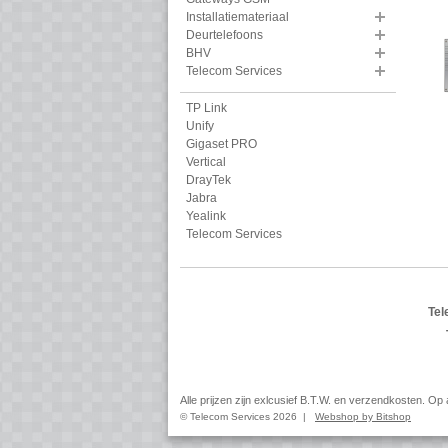
Installatiemateriaal
Deurtelefoons
BHV
Telecom Services
TP Link
Unify
Gigaset PRO
Vertical
DrayTek
Jabra
Yealink
Telecom Services
Tel
Alle prijzen zijn exlcusief B.T.W. en verzendkosten. O
© Telecom Services 2026 |
Webshop by Bitshop