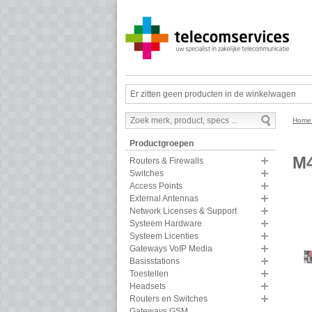
Er zitten geen producten in de winkelwagen
Hom
Productgroepen
M
Routers & Firewalls
Switches
Access Points
External Antennas
Network Licenses & Support
Systeem Hardware
Systeem Licenties
Gateways VoIP Media
Basisstations
Toestellen
Headsets
Routers en Switches
Gateways GSM