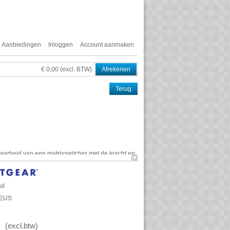
Aanbiedingen
Inloggen
Account aanmaken
€ 0,00 (excl. BTW)
Afrekenen
Terug
arheid van een matrixswitcher met de kracht en
 AV over IP-eindpunten te ondersteunen. M4300-
ereenvoudigen systeemarchitecturen aanzienlijk
ad
0EUS
 gebruik
 multicastfunctionaliteit mogelijk voor de meeste
(
excl.btw
)