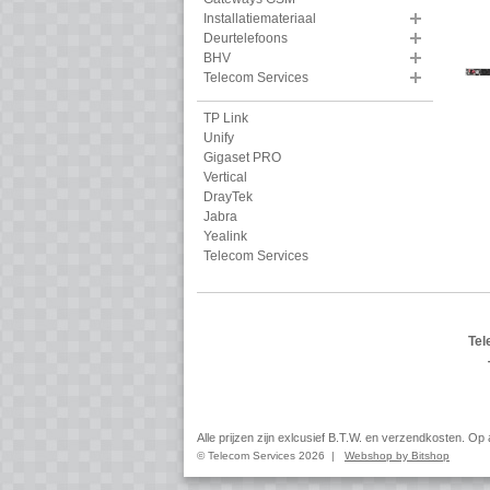
Installatiemateriaal
Deurtelefoons
BHV
Telecom Services
TP Link
Unify
Gigaset PRO
Vertical
DrayTek
Jabra
Yealink
Telecom Services
Tel
Alle prijzen zijn exlcusief B.T.W. en verzendkosten. O
© Telecom Services 2026 |
Webshop by Bitshop