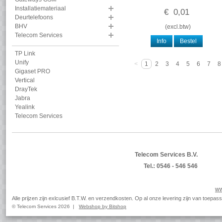
Installatiemateriaal
€
0
,
01
Deurtelefoons
BHV
(
excl.btw
)
Telecom Services
Info
Bestel
TP Link
Unify
<
1
2
3
4
5
6
7
8
Gigaset PRO
Vertical
DrayTek
Jabra
Yealink
Telecom Services
Telecom Services B.V.
Tel.: 0546 - 546 546
ww
Alle prijzen zijn exlcusief B.T.W. en verzendkosten. Op al onze levering zijn van toep
© Telecom Services 2026 |
Webshop by Bitshop