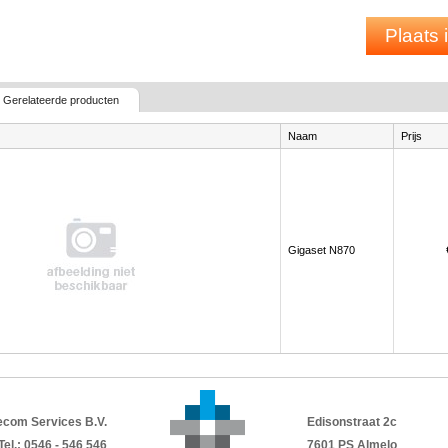
Plaats
Gerelateerde producten
Naam
Prijs
Gigaset N870
ecom Services B.V.
Edisonstraat 2c
Tel.: 0546 - 546 546
7601 PS Almelo