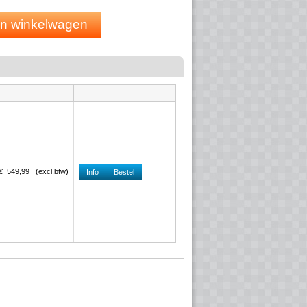
 in winkelwagen
€
549
,
99
(
excl.btw
)
Info
Bestel