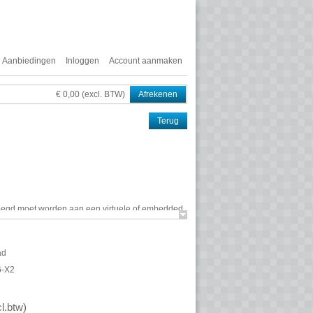
Aanbiedingen
Inloggen
Account aanmaken
€ 0,00 (excl. BTW)
Afrekenen
Terug
egd moet worden aan een virtuele of embedded
odig.
es gevolgd door 4 digits) van de betreffende
ad
 de statuspagina van de (Embedded) Integrator.
6-X2
l.btw
)