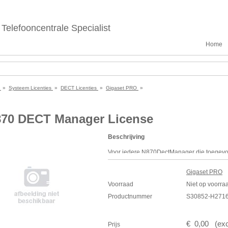
Telefooncentrale Specialist
Home
e
»
Systeem Licenties
»
DECT Licenties
»
Gigaset PRO
»
70 DECT Manager License
Beschrijving
Voor iedere N870DectManager die toegevo
integrator is ‘N870 dect manager license’ n
Gigaset PRO
Stuur bij de bestelling het
MAC
-ID (
MAC
adr
Voorraad
Niet op voorra
integrator mee. Dit
MAC
-ID is te vinden op
Productnummer
S30852-H271
€
0
,
00
(
exc
Prijs