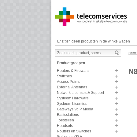
Er zitten geen producten in de winkelwagen
Hom
Productgroepen
N8
Routers & Firewalls
Switches
Access Points
External Antennas
Network Licenses & Support
Systeem Hardware
Systeem Licenties
Gateways VoIP Media
Basisstations
Toestellen
Headsets
Routers en Switches
Gateways GSM