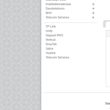
Installatiemateriaal
Deurtelefoons
BHV
Telecom Services
TP Link
Unify
Gigaset PRO
Vertical
DrayTek
Jabra
Yealink
Telecom Services
Tel