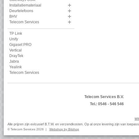
Installatiemateriaal
Deurtelefoons
BHV
Telecom Services
TP Link
Unify
Gigaset PRO
Vertical
DrayTek
Jabra
Yealink
Telecom Services
Telecom Services B.V.
Tel.: 0546 - 546 546
ww
Alle prijzen zijn exlcusief B.T.W. en verzendkosten. Op al onze levering zijn van toep
© Telecom Services 2026 |
Webshop by Bitshop