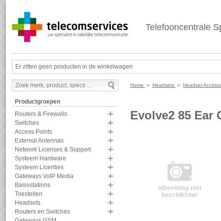
Telefooncentrale Sp
Er zitten geen producten in de winkelwagen
Home
»
Headsets
»
Headset Access
Productgroepen
Evolve2 85 Ear 
Routers & Firewalls
Switches
Access Points
External Antennas
Network Licenses & Support
Systeem Hardware
Systeem Licenties
Gateways VoIP Media
Basisstations
Toestellen
Headsets
Routers en Switches
Gateways GSM