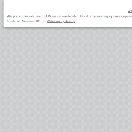
ww
Alle prijzen zijn exlcusief B.T.W. en verzendkosten. Op al onze levering zijn van toep
© Telecom Services 2026 |
Webshop by Bitshop