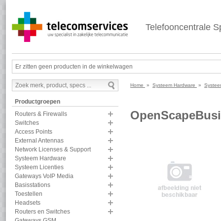
Telefooncentrale Sp
Er zitten geen producten in de winkelwagen
Home
»
Systeem Hardware
»
Systee
Productgroepen
OpenScapeBusi
Routers & Firewalls
Switches
Access Points
External Antennas
Network Licenses & Support
Systeem Hardware
Systeem Licenties
Gateways VoIP Media
Basisstations
Toestellen
Headsets
Routers en Switches
Gateways GSM