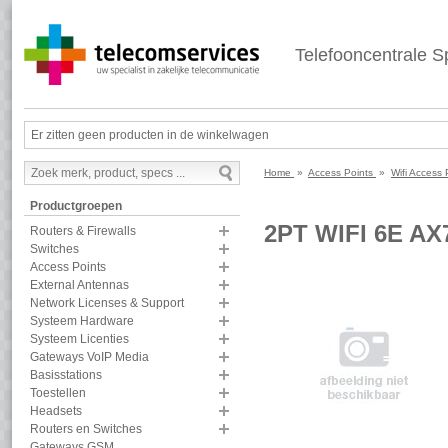
Telefooncentrale Sp
Er zitten geen producten in de winkelwagen
Home
»
Access Points
»
Wifi Access
Productgroepen
2PT WIFI 6E A
Routers & Firewalls
Switches
Access Points
External Antennas
Network Licenses & Support
Systeem Hardware
Systeem Licenties
Gateways VoIP Media
Basisstations
Toestellen
Headsets
Routers en Switches
Gateways GSM