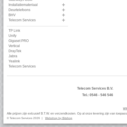
Installatiemateriaal
Deurtelefoons
BHV
Telecom Services
TP Link
Unify
Gigaset PRO
Vertical
DrayTek
Jabra
Yealink
Telecom Services
Telecom Services B.V.
Tel.: 0546 - 546 546
ww
Alle prijzen zijn exlcusief B.T.W. en verzendkosten. Op al onze levering zijn van toep
© Telecom Services 2026 |
Webshop by Bitshop