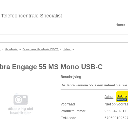
Telefooncentrale Specialist
Home
e
»
Headsets
»
Draadloze Headsets DECT
»
Jabra
»
bra Engage 55 MS Mono USB-C
Beschrijving
De Jabra Engage 55 is een geheel nieuwe 
ontworpen om de klanttevredenheid te verg
Jabra
Demonstreer professionele draadloze pre
Biedt superieure draadloze connectiviteit t
Voorraad
Niet op voorra
gebruikers in staat om in dezelfde kantoorr
Productnummer
9553-470-111
verbindingskwaliteit.
EAN code
57069910252
Kristalheldere gesprekken. Verbeter de k