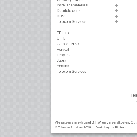
Installatiemateriaal
Deurtelefoons
BHV
Telecom Services
TP Link
Unify
Gigaset PRO
Vertical
DrayTek
Jabra
Yealink
Telecom Services
Tel
Alle prijzen zijn exlcusief B.T.W. en verzendkosten. O
© Telecom Services 2026 |
Webshop by Bitshop