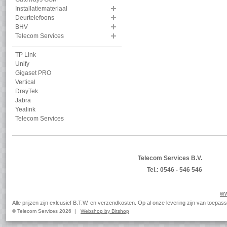
Installatiemateriaal
Deurtelefoons
BHV
Telecom Services
TP Link
Unify
Gigaset PRO
Vertical
DrayTek
Jabra
Yealink
Telecom Services
Telecom Services B.V.
Tel.: 0546 - 546 546
ww
Alle prijzen zijn exlcusief B.T.W. en verzendkosten. Op al onze levering zijn van toep
© Telecom Services 2026 |
Webshop by Bitshop