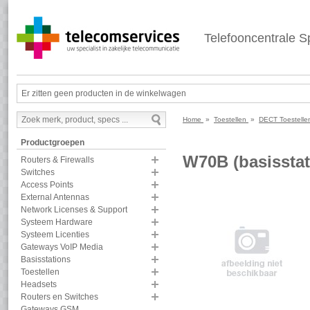
Telefooncentrale Sp
Er zitten geen producten in de winkelwagen
Home
»
Toestellen
»
DECT Toestell
Productgroepen
W70B (basisstat
Routers & Firewalls
Switches
Access Points
External Antennas
Network Licenses & Support
Systeem Hardware
Systeem Licenties
Gateways VoIP Media
Basisstations
Toestellen
Headsets
Routers en Switches
Gateways GSM