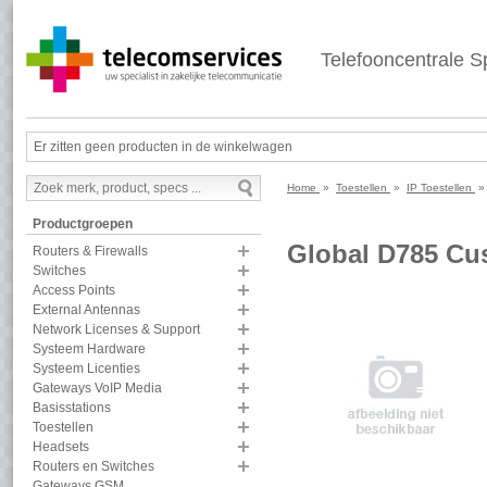
Telefooncentrale Sp
Er zitten geen producten in de winkelwagen
Home
»
Toestellen
»
IP Toestellen
Productgroepen
Global D785 Cu
Routers & Firewalls
Switches
Access Points
External Antennas
Network Licenses & Support
Systeem Hardware
Systeem Licenties
Gateways VoIP Media
Basisstations
Toestellen
Headsets
Routers en Switches
Gateways GSM