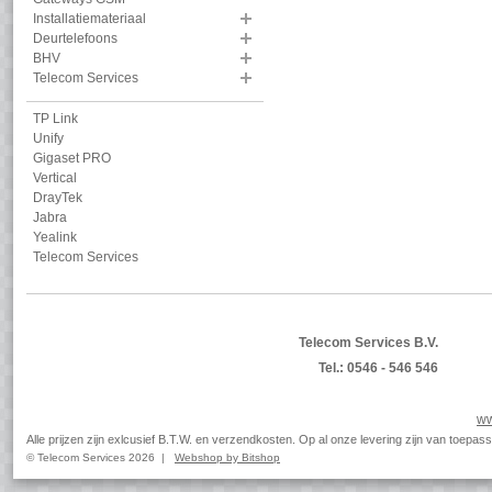
Installatiemateriaal
Deurtelefoons
BHV
Telecom Services
TP Link
Unify
Gigaset PRO
Vertical
DrayTek
Jabra
Yealink
Telecom Services
Telecom Services B.V.
Tel.: 0546 - 546 546
ww
Alle prijzen zijn exlcusief B.T.W. en verzendkosten. Op al onze levering zijn van toep
© Telecom Services 2026 |
Webshop by Bitshop